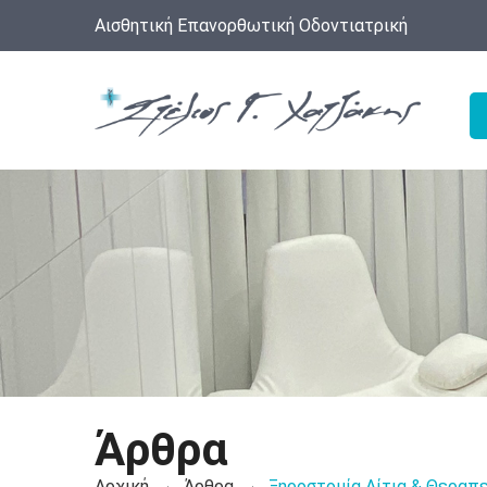
Αισθητική Επανορθωτική Οδοντιατρική
Άρθρα
Αρχική
Άρθρα
Ξηροστομία Αίτια & Θεραπ