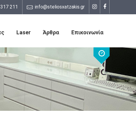
317 211
info@steliosxatzakis.gr
ες
Laser
Άρθρα
Επικοινωνία