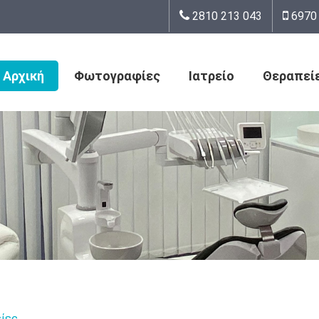
2810 213 043
6970 
Αρχική
Φωτογραφίες
Ιατρείο
Θεραπεί
είες